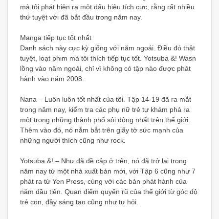
mà tôi phát hiện ra một dấu hiệu tích cực, rằng rất nhiều
thứ tuyệt vời đã bắt đầu trong năm nay.
Manga tiếp tục tốt nhất
Danh sách này cực kỳ giống với năm ngoái. Điều đó thật
tuyệt, loạt phim mà tôi thích tiếp tục tốt. Yotsuba &! Wasn
lồng vào năm ngoái, chỉ vì không có tập nào được phát
hành vào năm 2008.
Nana – Luôn luôn tốt nhất của tôi. Tập 14-19 đã ra mắt
trong năm nay, kiểm tra các phụ nữ trẻ tự khám phá ra
một trong những thành phố sôi động nhất trên thế giới.
Thêm vào đó, nó nắm bắt trên giấy tờ sức mạnh của
những người thích cũng như rock.
Yotsuba &! – Như đã đề cập ở trên, nó đã trở lại trong
năm nay từ một nhà xuất bản mới, với Tập 6 cũng như 7
phát ra từ Yen Press, cùng với các bản phát hành của
năm đầu tiên. Quan điểm quyến rũ của thế giới từ góc độ
trẻ con, đầy sáng tạo cũng như tự hỏi.