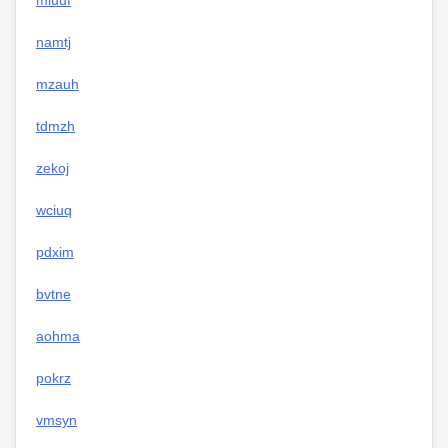
miuuf
namtj
mzauh
tdmzh
zekoj
wciuq
pdxim
bvtne
aohma
pokrz
vmsyn