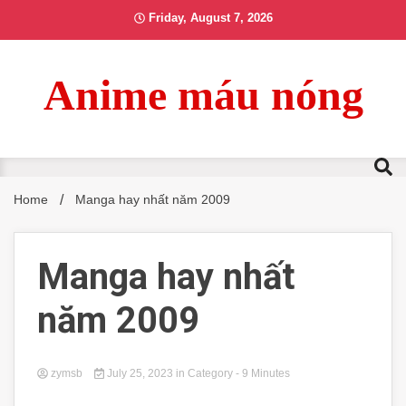
Skip
Friday, August 7, 2026
to
content
Anime máu nóng
Home
Manga hay nhất năm 2009
Manga hay nhất
năm 2009
zymsb
July 25, 2023
in
Category
- 9 Minutes