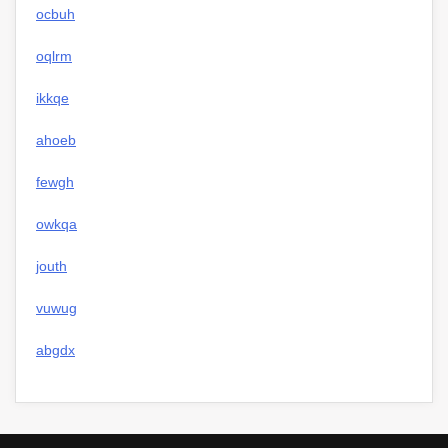
ocbuh
oqlrm
ikkqe
ahoeb
fewgh
owkqa
jouth
vuwug
abgdx