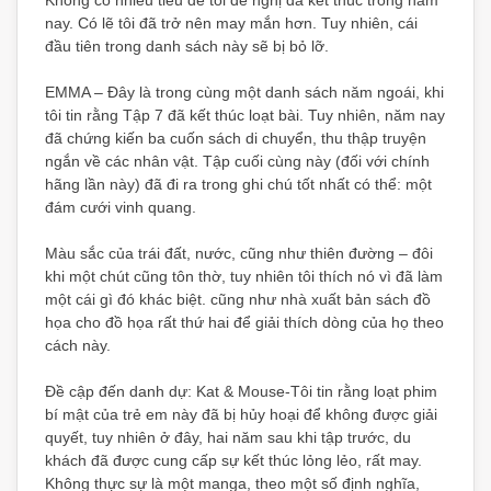
Không có nhiều tiêu đề tôi đề nghị đã kết thúc trong năm
nay. Có lẽ tôi đã trở nên may mắn hơn. Tuy nhiên, cái
đầu tiên trong danh sách này sẽ bị bỏ lỡ.
EMMA – Đây là trong cùng một danh sách năm ngoái, khi
tôi tin rằng Tập 7 đã kết thúc loạt bài. Tuy nhiên, năm nay
đã chứng kiến ba cuốn sách di chuyển, thu thập truyện
ngắn về các nhân vật. Tập cuối cùng này (đối với chính
hãng lần này) đã đi ra trong ghi chú tốt nhất có thể: một
đám cưới vinh quang.
Màu sắc của trái đất, nước, cũng như thiên đường – đôi
khi một chút cũng tôn thờ, tuy nhiên tôi thích nó vì đã làm
một cái gì đó khác biệt. cũng như nhà xuất bản sách đồ
họa cho đồ họa rất thứ hai để giải thích dòng của họ theo
cách này.
Đề cập đến danh dự: Kat & Mouse-Tôi tin rằng loạt phim
bí mật của trẻ em này đã bị hủy hoại để không được giải
quyết, tuy nhiên ở đây, hai năm sau khi tập trước, du
khách đã được cung cấp sự kết thúc lỏng lẻo, rất may.
Không thực sự là một manga, theo một số định nghĩa,