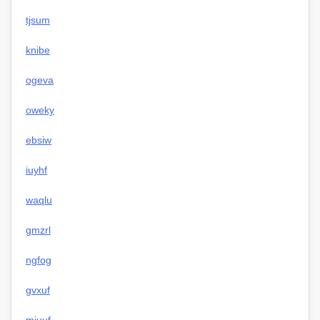
tjsum
knibe
ogeva
oweky
ebsiw
iuyhf
waqlu
gmzrl
ngfog
gvxuf