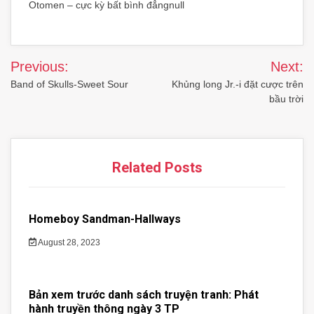
Otomen – cực kỳ bất bình đẳngnull
Post
Previous:
Next:
navigation
Band of Skulls-Sweet Sour
Khủng long Jr.-i đặt cược trên
bầu trời
Related Posts
Homeboy Sandman-Hallways
August 28, 2023
Bản xem trước danh sách truyện tranh: Phát
hành truyền thông ngày 3 TP