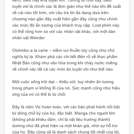
tiên), điều này khá tuyệt vời. Tương tự như vậy, điều
tuyệt vời là chính xác là đơn giản như thế nào khi đề xuất
về cái nào tốt hơn, với câu trả lời đa dạng dựa trên
chương nào gần đây xuất hiện gần đây cũng như chính
xác mức độ ấn tượng của khách truy cập. Loạt phim này
có thể rộng hơn so với các nhân vật khác, với một dàn
nhân vật Weirder.
Oishinbo a la carte – niềm vui thuần túy cũng như chủ
nghĩa kỳ lạ. Khám phá các chi tiết điên rồ về thực phẩm
Nhật Bản cũng như văn hóa trong khi chảy nước miếng
về chính xác tất cả các món ăn tuyệt vời như thế nào.
Một cuộc sống trôi dạt – thiếu sót, tuy nhiên ấn tượng
trong phạm vi khổng lồ của nó. Sức mạnh cũng như hiệu
ứng của nó có thể bị từ chối.
Đây là năm Viz hoàn toàn, với các bản phát hành nổi bật
từ dòng chữ ký của họ, đặc biệt. Manga cho người lớn
(không phải khiêu dâm, chỉ là vật liệu trưởng thành)
dường như đã phát hiện ra một khán giả, nhờ sự hỗ trợ
của họ. Đây cũng sẽ là danh sách chung tốt nhất của tôi,