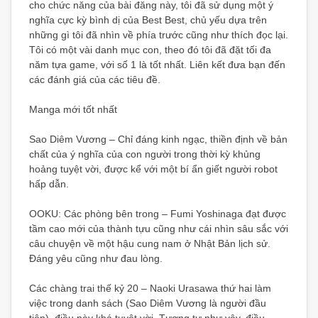
cho chức năng của bài đăng này, tôi đã sử dụng một ý
nghĩa cực kỳ bình dị của Best Best, chủ yếu dựa trên
những gì tôi đã nhìn về phía trước cũng như thích đọc lại.
Tôi có một vài danh mục con, theo đó tôi đã đặt tối đa
năm tựa game, với số 1 là tốt nhất. Liên kết đưa bạn đến
các đánh giá của các tiêu đề.
Manga mới tốt nhất
Sao Diêm Vương – Chỉ đáng kinh ngạc, thiền định về bản
chất của ý nghĩa của con người trong thời kỳ khủng
hoảng tuyệt vời, được kể với một bí ẩn giết người robot
hấp dẫn.
OOKU: Các phòng bên trong – Fumi Yoshinaga đạt được
tầm cao mới của thành tựu cũng như cái nhìn sâu sắc với
câu chuyện về một hậu cung nam ở Nhật Bản lịch sử.
Đáng yêu cũng như đau lòng.
Các chàng trai thế kỷ 20 – Naoki Urasawa thứ hai làm
việc trong danh sách (Sao Diêm Vương là người đầu