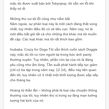
mặc dù được xuất bản bởi Tokyopop, tôi vẫn xin lỗi khi
thấy nó đi.
Những thú vui tội lỗi cũng như nắm bắt
Năm ngoái, sự phân loại này là một cách đáng thất vọng
nhất, tuy nhiên điều đó có vẻ tiêu cực. Năm nay, nó là
một điều bắt giữ tất cả cho những thứ khác mà tôi muốn
đề cập. Các loạt khác mà tôi rất thích bao gồm:
Inubaka: Crazy for Dogs-Tôi vẫn thích cuốn sách Doggie
này, mặc dù tôi co rúm người lại trong bức ảnh panty
thường xuyên. Tuy nhiên, phần còn lại của nó là đáng
yêu cũng như ấm lòng. Tần suất phát hành tiếp tục giảm
(chỉ có ba tập trong năm nay, 12-14), điều này liên quan
đến tôi, tuy nhiên có ít nhất một khối lượng được sắp xếp
cho tháng ba.
Hoàng tử thằn lằn – không phải là loại câu chuyện thông
thường của tôi, tuy nhiên thú vị trong sự lãng mạn tưởng
tượng hài kịch của nó.