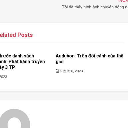
Tôi đã thấy hình ảnh chuyển động n
elated Posts
trước danh sách
Audubon: Trên đôi cánh của thế
anh: Phát hành truyền
giới
ày 3 TP
August 6, 2023
 2023