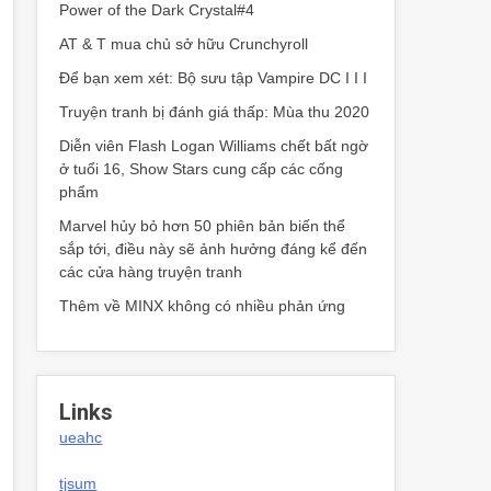
Power of the Dark Crystal#4
AT & T mua chủ sở hữu Crunchyroll
Để bạn xem xét: Bộ sưu tập Vampire DC I I I
Truyện tranh bị đánh giá thấp: Mùa thu 2020
Diễn viên Flash Logan Williams chết bất ngờ
ở tuổi 16, Show Stars cung cấp các cống
phẩm
Marvel hủy bỏ hơn 50 phiên bản biến thể
sắp tới, điều này sẽ ảnh hưởng đáng kể đến
các cửa hàng truyện tranh
Thêm về MINX không có nhiều phản ứng
Links
ueahc
tjsum