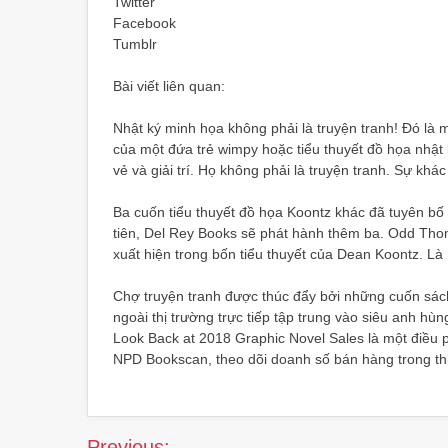
Twitter
Facebook
Tumblr
Bài viết liên quan:
Nhật ký minh họa không phải là truyện tranh! Đó là 
của một đứa trẻ wimpy hoặc tiểu thuyết đồ họa nhật ký
vẻ và giải trí. Họ không phải là truyện tranh. Sự khá
Ba cuốn tiểu thuyết đồ họa Koontz khác đã tuyên bố
tiên, Del Rey Books sẽ phát hành thêm ba. Odd Thoma
xuất hiện trong bốn tiểu thuyết của Dean Koontz. Là
Chợ truyện tranh được thúc đẩy bởi những cuốn sách
ngoài thị trường trực tiếp tập trung vào siêu anh h
Look Back at 2018 Graphic Novel Sales là một điều 
NPD Bookscan, theo dõi doanh số bán hàng trong th
Post
Previous: