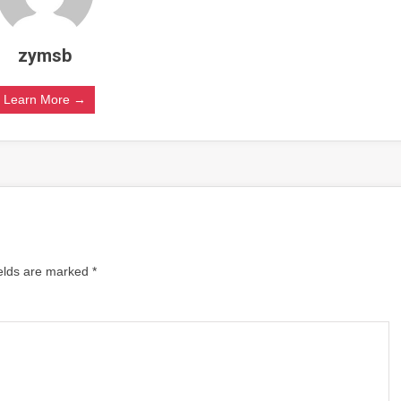
zymsb
Learn More →
ields are marked
*