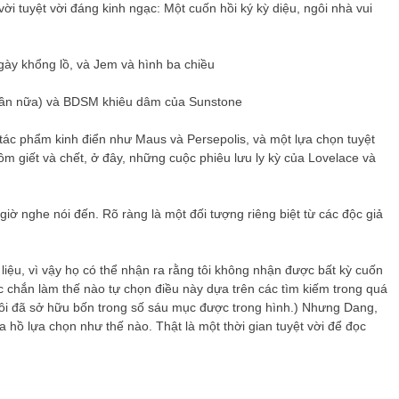
ời tuyệt vời đáng kinh ngạc: Một cuốn hồi ký kỳ diệu, ngôi nhà vui
ày khổng lồ, và Jem và hình ba chiều
 lần nữa) và BDSM khiêu dâm của Sunstone
ác phẩm kinh điển như Maus và Persepolis, và một lựa chọn tuyệt
ồm giết và chết, ở đây, những cuộc phiêu lưu ly kỳ của Lovelace và
iờ nghe nói đến. Rõ ràng là một đối tượng riêng biệt từ các độc giả
liệu, vì vậy họ có thể nhận ra rằng tôi không nhận được bất kỳ cuốn
c chắn làm thế nào tự chọn điều này dựa trên các tìm kiếm trong quá
 tôi đã sở hữu bốn trong số sáu mục được trong hình.) Nhưng Dang,
 hồ lựa chọn như thế nào. Thật là một thời gian tuyệt vời để đọc