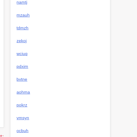
namtj
mzauh
tdmzh
zekoj
wciuq
pdxim
bvtne
aohma
pokrz
vmsyn
ocbuh
t: