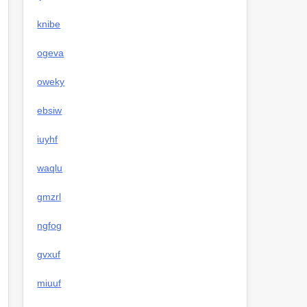
knibe
ogeva
oweky
ebsiw
iuyhf
waqlu
gmzrl
ngfog
gvxuf
miuuf