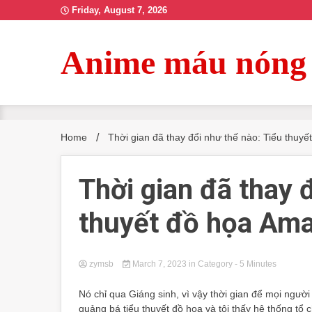
Skip
Friday, August 7, 2026
to
content
Anime máu nóng
Home
Thời gian đã thay đổi như thế nào: Tiểu thu
Thời gian đã thay 
thuyết đồ họa Am
zymsb
March 7, 2023
in
Category
- 5 Minutes
Nó chỉ qua Giáng sinh, vì vậy thời gian để mọi ngườ
quảng bá tiểu thuyết đồ họa và tôi thấy hệ thống tổ 