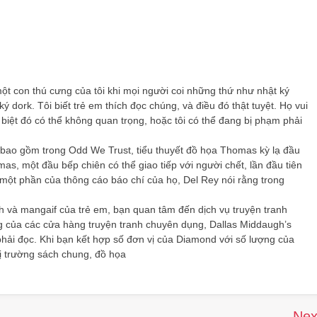
một con thú cưng của tôi khi mọi người coi những thứ như nhật ký
 dork. Tôi biết trẻ em thích đọc chúng, và điều đó thật tuyệt. Họ vui
c biệt đó có thể không quan trọng, hoặc tôi có thể đang bị phạm phải
 bao gồm trong Odd We Trust, tiểu thuyết đồ họa Thomas kỳ lạ đầu
s, một đầu bếp chiên có thể giao tiếp với người chết, lần đầu tiên
 một phần của thông cáo báo chí của họ, Del Rey nói rằng trong
 và mangaif của trẻ em, bạn quan tâm đến dịch vụ truyện tranh
ùng của các cửa hàng truyện tranh chuyên dụng, Dallas Middaugh’s
phải đọc. Khi bạn kết hợp số đơn vị của Diamond với số lượng của
ị trường sách chung, đồ họa
Nex