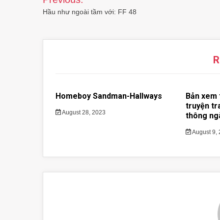
navigation
Hầu như ngoài tầm với: FF 48
R
Homeboy Sandman-Hallways
Bản xem 
truyện tr
August 28, 2023
thông ng
August 9,