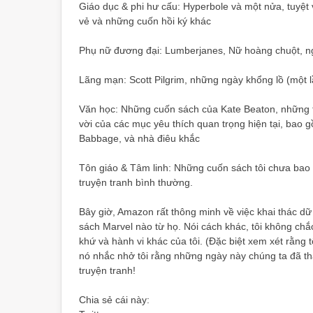
Giáo dục & phi hư cấu: Hyperbole và một nửa, tuyệt v
vẻ và những cuốn hồi ký khác
Phụ nữ đương đại: Lumberjanes, Nữ hoàng chuột, ng
Lãng mạn: Scott Pilgrim, những ngày khổng lồ (một
Văn học: Những cuốn sách của Kate Beaton, những t
vời của các mục yêu thích quan trọng hiện tại, bao g
Babbage, và nhà điêu khắc
Tôn giáo & Tâm linh: Những cuốn sách tôi chưa bao g
truyện tranh bình thường.
Bây giờ, Amazon rất thông minh về việc khai thác dữ 
sách Marvel nào từ họ. Nói cách khác, tôi không chắ
khứ và hành vi khác của tôi. (Đặc biệt xem xét rằng
nó nhắc nhở tôi rằng những ngày này chúng ta đã tha
truyện tranh!
Chia sẻ cái này: