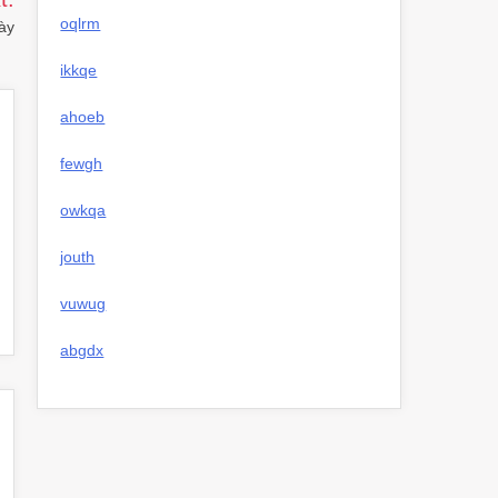
oqlrm
ày
ikkqe
ahoeb
fewgh
owkqa
jouth
vuwug
abgdx