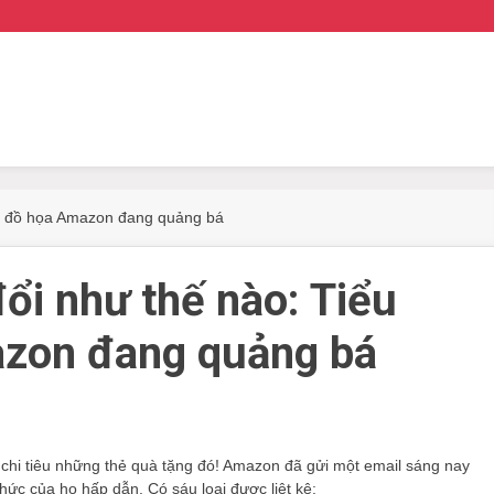
yết đồ họa Amazon đang quảng bá
đổi như thế nào: Tiểu
azon đang quảng bá
i chi tiêu những thẻ quà tặng đó! Amazon đã gửi một email sáng nay
chức của họ hấp dẫn. Có sáu loại được liệt kê: